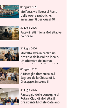
01 agosto 2026
Molfetta, via libera al Piano
delle opere pubbliche:
investimenti per quasi 40
milioni nel triennio 2026-2028
30 luglio 2026
Fatevi i fatti miei a Molfetta, ve
ne prego
31 luglio 2026
Molfetta avrà in centro un
presidio della Polizia locale.
Un obiettivo del nuovo
sindaco Manuel Minervini che
diviene realtà, con la speranza
01 agosto 2026
di maggiore efficienza e
A Bisceglie domenica, sul
presenza sul territorio
Sagrato della Chiesa di S.
Giuseppe, in scena il
“Rigoletto” con l’Orchestra
Sinfonica Federiciana
31 luglio 2026
Passaggio delle consegne al
Rotary Club di Molfetta: il
presidente Michele Catalano
succede a se stesso