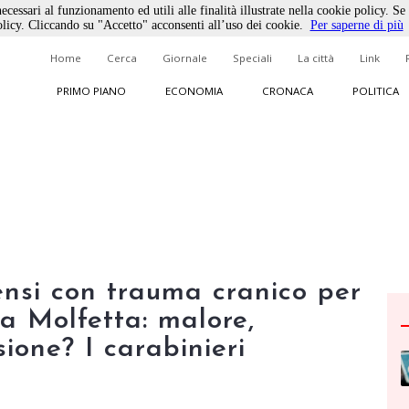
ecessari al funzionamento ed utili alle finalità illustrate nella cookie policy. Se
licy. Cliccando su "Accetto" acconsenti all’uso dei cookie.
Per saperne di più
Home
Cerca
Giornale
Speciali
La città
Link
PRIMO PIANO
ECONOMIA
CRONACA
POLITICA
ensi con trauma cranico per
 a Molfetta: malore,
ione? I carabinieri