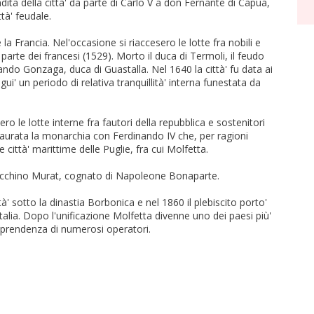
ta della città' da parte di Carlo V a don Fernante di Capua,
tà' feudale.
la Francia. Nel'occasione si riaccesero le lotte fra nobili e
 parte dei francesi (1529). Morto il duca di Termoli, il feudo
ando Gonzaga, duca di Guastalla. Nel 1640 la città' fu data ai
ui' un periodo di relativa tranquillità' interna funestata da
ero le lotte interne fra fautori della repubblica e sostenitori
estaurata la monarchia con Ferdinando IV che, per ragioni
 città' marittime delle Puglie, fra cui Molfetta.
oacchino Murat, cognato di Napoleone Bonaparte.
tà' sotto la dinastia Borbonica e nel 1860 il plebiscito porto'
'Italia. Dopo l'unificazione Molfetta divenne uno dei paesi più'
traprendenza di numerosi operatori.