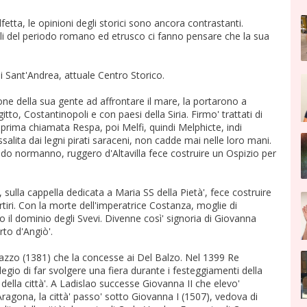
etta, le opinioni degli storici sono ancora contrastanti.
ili del periodo romano ed etrusco ci fanno pensare che la sua
di Sant'Andrea, attuale Centro Storico.
one della sua gente ad affrontare il mare, la portarono a
to, Costantinopoli e con paesi della Siria. Firmo' trattati di
rima chiamata Respa, poi Melfi, quindi Melphicte, indi
salita dai legni pirati saraceni, non cadde mai nelle loro mani.
do normanno, ruggero d'Altavilla fece costruire un Ospizio per
, sulla cappella dedicata a Maria SS della Pietà', fece costruire
iri. Con la morte dell'imperatrice Costanza, moglie di
 il dominio degli Svevi. Divenne così' signoria di Giovanna
to d'Angiò'.
razzo (1381) che la concesse ai Del Balzo. Nel 1399 Re
ilegio di far svolgere una fiera durante i festeggiamenti della
della città'. A Ladislao successe Giovanna II che elevo'
'Aragona, la città' passo' sotto Giovanna I (1507), vedova di