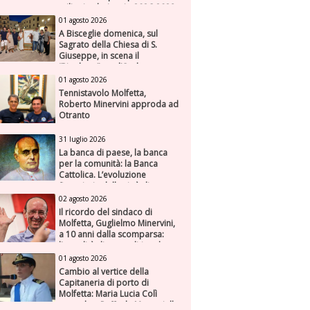
milioni nel triennio 2026-2028
01 agosto 2026
A Bisceglie domenica, sul
Sagrato della Chiesa di S.
Giuseppe, in scena il
“Rigoletto” con l’Orchestra
Sinfonica Federiciana
01 agosto 2026
Tennistavolo Molfetta,
Roberto Minervini approda ad
Otranto
31 luglio 2026
La banca di paese, la banca
per la comunità: la Banca
Cattolica. L’evoluzione
finanziaria della città di
Molfetta (Parte seconda)
02 agosto 2026
Il ricordo del sindaco di
Molfetta, Guglielmo Minervini,
a 10 anni dalla scomparsa:
l'attualità di una politica che
genera futuro
01 agosto 2026
Cambio al vertice della
Capitaneria di porto di
Molfetta: Maria Lucia Colì
succede a Raffaele Muscariello