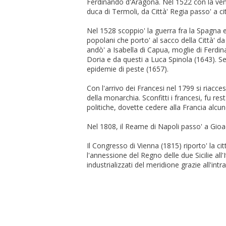
Ferdinando d'Aragona. Nel 1522 con la vendi
duca di Termoli, da Città' Regia passo' a cit
Nel 1528 scoppio' la guerra fra la Spagna e 
popolani che porto' al sacco della Città' da
andò' a Isabella di Capua, moglie di Ferdin
Doria e da questi a Luca Spinola (1643). Seg
epidemie di peste (1657).
Con l'arrivo dei Francesi nel 1799 si riacces
della monarchia. Sconfitti i francesi, fu r
politiche, dovette cedere alla Francia alcune
Nel 1808, il Reame di Napoli passo' a Gi
Il Congresso di Vienna (1815) riporto' la cit
l'annessione del Regno delle due Sicilie all
industrializzati del meridione grazie all'in