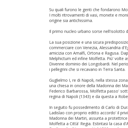
Su quali furono le genti che fondarono Molf
I molti ritrovamenti di vasi, monete e mon
origine sia antichissima.
Il primo nucleo urbano sorse nell'isolotto 
La sua posizione e una sicura predisposizi
commerciare con Venezia, Alessandria d'Egit
amicizia con Amalfi, Ortona e Ragusa. Dapp
Melphictum ed infine Molfetta. Più' volte as
Divenne dominio dei Longobardi. Nel perio
i pellegrini che si recavano in Terra Santa.
Guglielmo I, re di Napoli, nella stessa zona
una chiesa in onore della Madonna dei Mart
Federico Barbarossa, Molfetta passo' sotto
regina di Napoli (1343) e da questa a Rober
In seguito fu possedimento di Carlo di Du
Ladislao con proprio editto accordo' il priv
Madonna dei Martiri, assunta a protettrice 
Molfetta a Città' Regia. Estintasi la casa d