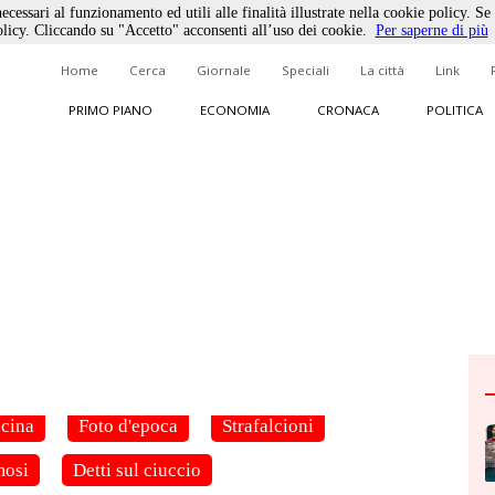
ecessari al funzionamento ed utili alle finalità illustrate nella cookie policy. Se
licy. Cliccando su "Accetto" acconsenti all’uso dei cookie.
Per saperne di più
Home
Cerca
Giornale
Speciali
La città
Link
PRIMO PIANO
ECONOMIA
CRONACA
POLITICA
cina
Foto d'epoca
Strafalcioni
mosi
Detti sul ciuccio