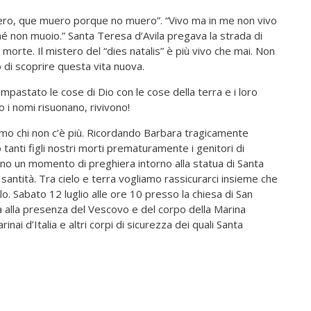
spero, que muero porque no muero”. “Vivo ma in me non vivo
é non muoio.” Santa Teresa d’Avila pregava la strada di
a morte. Il mistero del “dies natalis” è più vivo che mai. Non
o di scoprire questa vita nuova.
impastato le cose di Dio con le cose della terra e i loro
i nomi risuonano, rivivono!
amo chi non c’è più. Ricordando Barbara tragicamente
tanti figli nostri morti prematuramente i genitori di
ono un momento di preghiera intorno alla statua di Santa
ntità. Tra cielo e terra vogliamo rassicurarci insieme che
lo. Sabato 12 luglio alle ore 10 presso la chiesa di San
 alla presenza del Vescovo e del corpo della Marina
inai d’Italia e altri corpi di sicurezza dei quali Santa