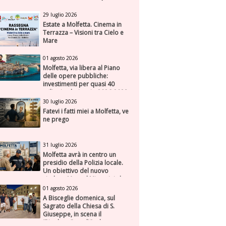
29 luglio 2026
Estate a Molfetta. Cinema in
Terrazza – Visioni tra Cielo e
Mare
01 agosto 2026
Molfetta, via libera al Piano
delle opere pubbliche:
investimenti per quasi 40
milioni nel triennio 2026-2028
30 luglio 2026
Fatevi i fatti miei a Molfetta, ve
ne prego
31 luglio 2026
Molfetta avrà in centro un
presidio della Polizia locale.
Un obiettivo del nuovo
sindaco Manuel Minervini che
diviene realtà, con la speranza
01 agosto 2026
di maggiore efficienza e
A Bisceglie domenica, sul
presenza sul territorio
Sagrato della Chiesa di S.
Giuseppe, in scena il
“Rigoletto” con l’Orchestra