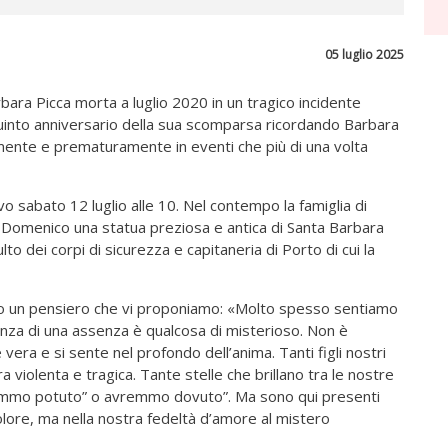
05 luglio 2025
Barbara Picca morta a luglio 2020 in un tragico incidente
quinto anniversario della sua scomparsa ricordando Barbara
amente e prematuramente in eventi che più di una volta
 sabato 12 luglio alle 10. Nel contempo la famiglia di
n Domenico una statua preziosa e antica di Santa Barbara
lto dei corpi di sicurezza e capitaneria di Porto di cui la
tto un pensiero che vi proponiamo: «Molto spesso sentiamo
senza di una assenza è qualcosa di misterioso. Non è
era e si sente nel profondo dell’anima. Tanti figli nostri
a violenta e tragica. Tante stelle che brillano tra le nostre
“avremmo potuto” o avremmo dovuto”. Ma sono qui presenti
lore, ma nella nostra fedeltà d’amore al mistero