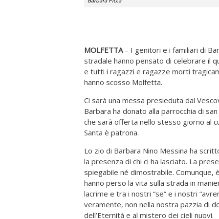
Barbara Picca
MOLFETTA
– I genitori e i familiari di 
stradale hanno pensato di celebrare il 
e tutti i ragazzi e ragazze morti tragic
hanno scosso Molfetta.
Ci sarà una messa presieduta dal Vescovo
Barbara ha donato alla parrocchia di sa
che sarà offerta nello stesso giorno al cu
Santa è patrona.
Lo zio di Barbara Nino Messina ha scri
la presenza di chi ci ha lasciato. La pre
spiegabile né dimostrabile. Comunque, è v
hanno perso la vita sulla strada in manier
lacrime e tra i nostri “se” e i nostri 
veramente, non nella nostra pazzia di do
dell’Eternità e al mistero dei cieli nuovi.