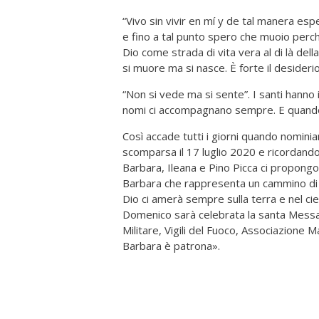
“Vivo sin vivir en mí y de tal manera e
e fino a tal punto spero che muoio perch
Dio come strada di vita vera al di là dell
si muore ma si nasce. È forte il desideri
“Non si vede ma si sente”. I santi hanno 
nomi ci accompagnano sempre. E quando 
Così accade tutti i giorni quando nomini
scomparsa il 17 luglio 2020 e ricordando 
Barbara, Ileana e Pino Picca ci propong
Barbara che rappresenta un cammino di sa
Dio ci amerà sempre sulla terra e nel cie
Domenico sarà celebrata la santa Messa
Militare, Vigili del Fuoco, Associazione Mar
Barbara è patrona».