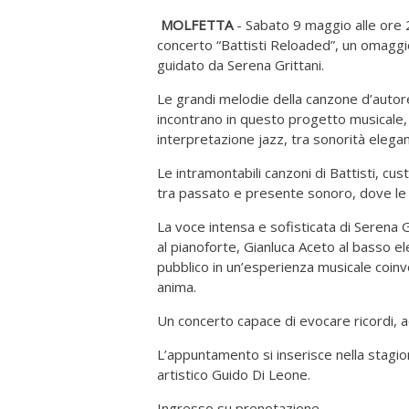
MOLFETTA
- Sabato 9 maggio alle ore 2
concerto “Battisti Reloaded”, un omaggio 
guidato da Serena Grittani.
Le grandi melodie della canzone d’autore
incontrano in questo progetto musicale,
interpretazione jazz, tra sonorità elega
Le intramontabili canzoni di Battisti, cus
tra passato e presente sonoro, dove le l
La voce intensa e sofisticata di Serena
al pianoforte, Gianluca Aceto al basso e
pubblico in un’esperienza musicale coinv
anima.
Un concerto capace di evocare ricordi,
L’appuntamento si inserisce nella stagion
artistico Guido Di Leone.
Ingresso su prenotazione.