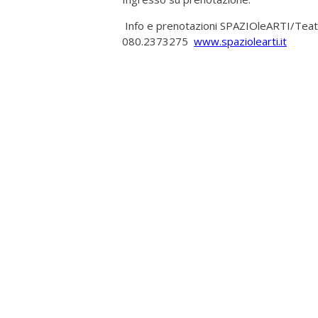
Info e prenotazioni SPAZIOleARTI/Teatr
080.2373275
www.spaziolearti.it