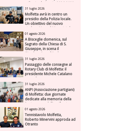
milioni nel triennio 2026-2028
31 luglio 2026
Molfetta avrà in centro un
presidio della Polizia locale.
Un obiettivo del nuovo
sindaco Manuel Minervini che
diviene realtà, con la speranza
01 agosto 2026
di maggiore efficienza e
A Bisceglie domenica, sul
presenza sul territorio
Sagrato della Chiesa di S.
Giuseppe, in scena il
“Rigoletto” con l’Orchestra
Sinfonica Federiciana
31 luglio 2026
Passaggio delle consegne al
Rotary Club di Molfetta: il
presidente Michele Catalano
succede a se stesso
31 luglio 2026
ANPI (Associazione partigiani)
di Molfetta: due giornate
dedicate alla memoria della
Resistenza e dell'antifascismo
01 agosto 2026
Tennistavolo Molfetta,
Roberto Minervini approda ad
Otranto