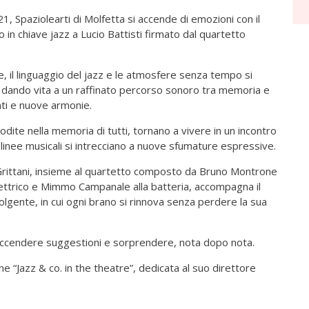
1, Spaziolearti di Molfetta si accende di emozioni con il
in chiave jazz a Lucio Battisti firmato dal quartetto
, il linguaggio del jazz e le atmosfere senza tempo si
 dando vita a un raffinato percorso sonoro tra memoria e
nti e nuove armonie.
todite nella memoria di tutti, tornano a vivere in un incontro
inee musicali si intrecciano a nuove sfumature espressive.
 Grittani, insieme al quartetto composto da Bruno Montrone
lettrico e Mimmo Campanale alla batteria, accompagna il
olgente, in cui ogni brano si rinnova senza perdere la sua
 accendere suggestioni e sorprendere, nota dopo nota.
e “Jazz & co. in the theatre”, dedicata al suo direttore