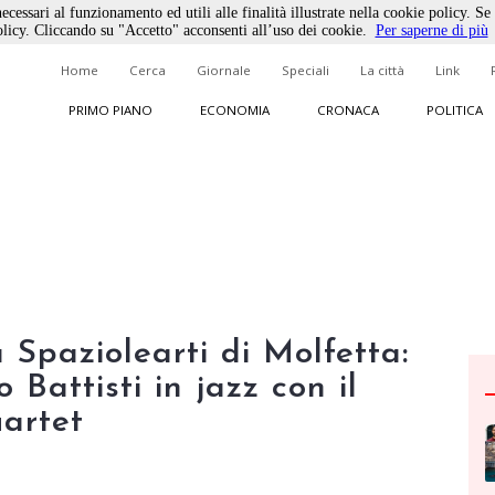
ecessari al funzionamento ed utili alle finalità illustrate nella cookie policy. Se
licy. Cliccando su "Accetto" acconsenti all’uso dei cookie.
Per saperne di più
Home
Cerca
Giornale
Speciali
La città
Link
PRIMO PIANO
ECONOMIA
CRONACA
POLITICA
Spaziolearti di Molfetta:
 Battisti in jazz con il
artet