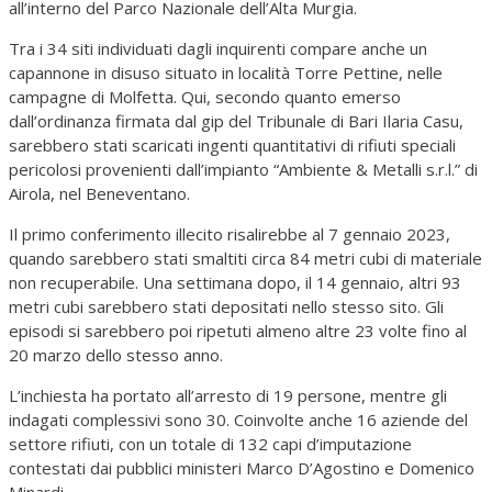
all’interno del Parco Nazionale dell’Alta Murgia.
Tra i 34 siti individuati dagli inquirenti compare anche un
capannone in disuso situato in località Torre Pettine, nelle
campagne di Molfetta. Qui, secondo quanto emerso
dall’ordinanza firmata dal gip del Tribunale di Bari Ilaria Casu,
sarebbero stati scaricati ingenti quantitativi di rifiuti speciali
pericolosi provenienti dall’impianto “Ambiente & Metalli s.r.l.” di
Airola, nel Beneventano.
Il primo conferimento illecito risalirebbe al 7 gennaio 2023,
quando sarebbero stati smaltiti circa 84 metri cubi di materiale
non recuperabile. Una settimana dopo, il 14 gennaio, altri 93
metri cubi sarebbero stati depositati nello stesso sito. Gli
episodi si sarebbero poi ripetuti almeno altre 23 volte fino al
20 marzo dello stesso anno.
L’inchiesta ha portato all’arresto di 19 persone, mentre gli
indagati complessivi sono 30. Coinvolte anche 16 aziende del
settore rifiuti, con un totale di 132 capi d’imputazione
contestati dai pubblici ministeri Marco D’Agostino e Domenico