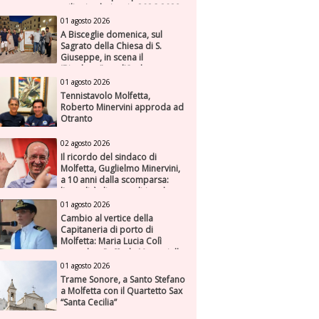
milioni nel triennio 2026-2028
01 agosto 2026
A Bisceglie domenica, sul
Sagrato della Chiesa di S.
Giuseppe, in scena il
“Rigoletto” con l’Orchestra
Sinfonica Federiciana
01 agosto 2026
Tennistavolo Molfetta,
Roberto Minervini approda ad
Otranto
02 agosto 2026
Il ricordo del sindaco di
Molfetta, Guglielmo Minervini,
a 10 anni dalla scomparsa:
l'attualità di una politica che
genera futuro
01 agosto 2026
Cambio al vertice della
Capitaneria di porto di
Molfetta: Maria Lucia Colì
succede a Raffaele Muscariello
01 agosto 2026
Trame Sonore, a Santo Stefano
a Molfetta con il Quartetto Sax
“Santa Cecilia”