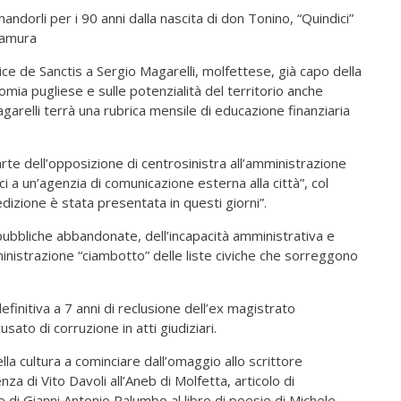
andorli per i 90 anni dalla nascita di don Tonino, “Quindici”
ltamura
ice de Sanctis a Sergio Magarelli, molfettese, già capo della
nomia pugliese e sulle potenzialità del territorio anche
arelli terrà una rubrica mensile di educazione finanziaria
parte dell’opposizione di centrosinistra all’amministrazione
i a un’agenzia di comunicazione esterna alla città”, col
izione è stata presentata in questi giorni”.
pubbliche abbandonate, dell’incapacità amministrativa e
inistrazione “ciambotto” delle liste civiche che sorreggono
finitiva a 7 anni di reclusione dell’ex magistrato
to di corruzione in atti giudiziari.
la cultura a cominciare dall’omaggio allo scrittore
a di Vito Davoli all’Aneb di Molfetta, articolo di
 di Gianni Antonio Palumbo al libro di poesie di Michele