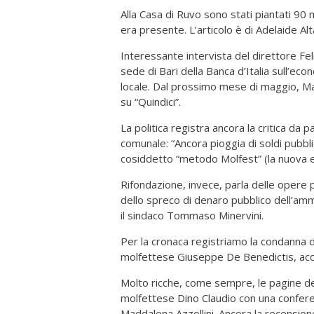
Alla Casa di Ruvo sono stati piantati 90 m
era presente. L’articolo è di Adelaide A
Interessante intervista del direttore Fel
sede di Bari della Banca d’Italia sull’eco
locale. Dal prossimo mese di maggio, Mag
su “Quindici”.
La politica registra ancora la critica da 
comunale: “Ancora pioggia di soldi pubblic
cosiddetto “metodo Molfest” (la nuova ed
Rifondazione, invece, parla delle opere 
dello spreco di denaro pubblico dell’amm
il sindaco Tommaso Minervini.
Per la cronaca registriamo la condanna de
molfettese Giuseppe De Benedictis, accusa
Molto ricche, come sempre, le pagine del
molfettese Dino Claudio con una conferenz
Maddalena Azzollini. Ancora la recensione