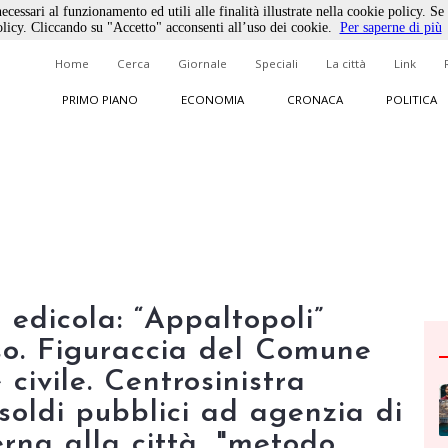
ecessari al funzionamento ed utili alle finalità illustrate nella cookie policy. Se
licy. Cliccando su "Accetto" acconsenti all’uso dei cookie.
Per saperne di più
Home
Cerca
Giornale
Speciali
La città
Link
PRIMO PIANO
ECONOMIA
CRONACA
POLITICA
n edicola: “Appaltopoli”
sso. Figuraccia del Comune
civile. Centrosinistra
soldi pubblici ad agenzia di
rna alla città, "metodo