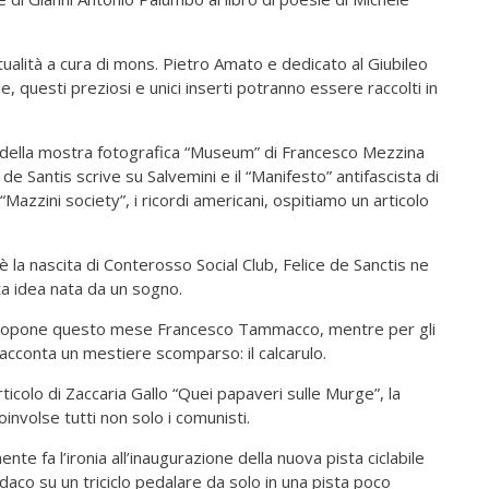
itualità a cura di mons. Pietro Amato e dedicato al Giubileo
e, questi preziosi e unici inserti potranno essere raccolti in
 della mostra fotografica “Museum” di Francesco Mezzina
e Santis scrive su Salvemini e il “Manifesto” antifascista di
azzini society”, i ricordi americani, ospitiamo un articolo
c’è la nascita di Conterosso Social Club, Felice de Sanctis ne
a idea nata da un sogno.
ci propone questo mese Francesco Tammacco, mentre per gli
racconta un mestiere scomparso: il calcarulo.
articolo di Zaccaria Gallo “Quei papaveri sulle Murge”, la
involse tutti non solo i comunisti.
te fa l’ironia all’inaugurazione della nuova pista ciclabile
daco su un triciclo pedalare da solo in una pista poco